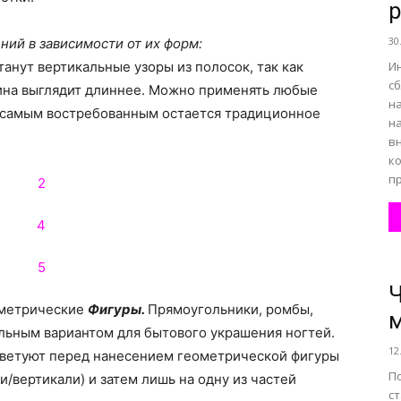
р
30
ий в зависимости от их форм:
все
нут вертикальные узоры из полосок, так как
И
с
тина выглядит длиннее. Можно применять любые
н
о самым востребованным остается традиционное
н
в
ко
пр
о
Ч
нем
метрические
Фигуры.
Прямоугольники, ромбы,
льным вариантом для бытового украшения ногтей.
12
ветуют перед нанесением геометрической фигуры
П
и/вертикали) и затем лишь на одну из частей
ст