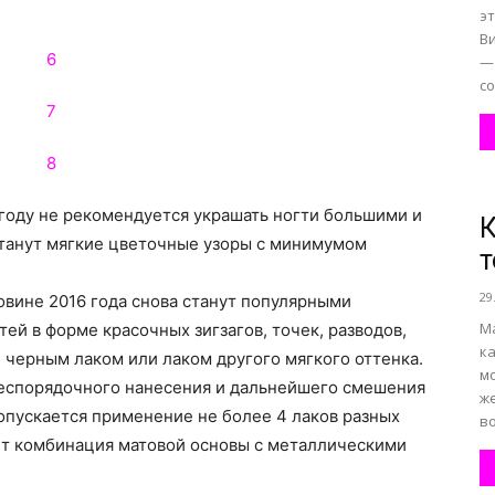
эт
Ви
—
со
году не рекомендуется украшать ногти большими и
К
танут мягкие цветочные узоры с минимумом
т
29
вине 2016 года снова станут популярными
М
ей в форме красочных зигзагов, точек, разводов,
ка
 черным лаком или лаком другого мягкого оттенка.
м
еспорядочного нанесения и дальнейшего смешения
ж
допускается применение не более 4 лаков разных
во
дет комбинация матовой основы с металлическими