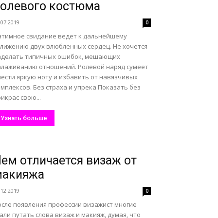
олевого костюма
.07.2019
0
нтимное свидание ведет к дальнейшему
ближению двух влюбленных сердец. Не хочется
аделать типичных ошибок, мешающих
алаживанию отношений. Ролевой наряд сумеет
нести яркую ноту и избавить от навязчивых
мплексов. Без страха и упрека Показать без
икрас свою...
Узнать больше
ем отличается визаж от
макияжа
.12.2019
0
осле появления профессии визажист многие
али путать слова визаж и макияж, думая, что