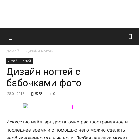
Французский
Домой
Дизайн ногтей
маникюр
Дизайн ногтей
Дизайн ногтей с
бабочками фото
и
28.01.2016
5253
0
все
Искусство нейл-арт достаточно распространенное в
последнее время и с помощью него можно сделать
необыкновенно модные ноги. Любая девушка может