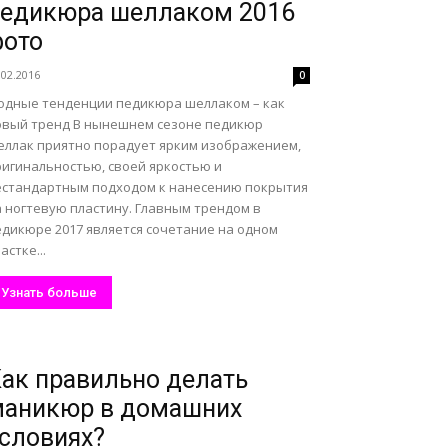
педикюра шеллаком 2016
фото
.02.2016
0
одные тенденции педикюра шеллаком – как
овый тренд В нынешнем сезоне педикюр
еллак приятно порадует ярким изображением,
ригинальностью, своей яркостью и
естандартным подходом к нанесению покрытия
а ногтевую пластину. Главным трендом в
едикюре 2017 является сочетание на одном
астке...
Узнать больше
ак правильно делать
маникюр в домашних
словиях?