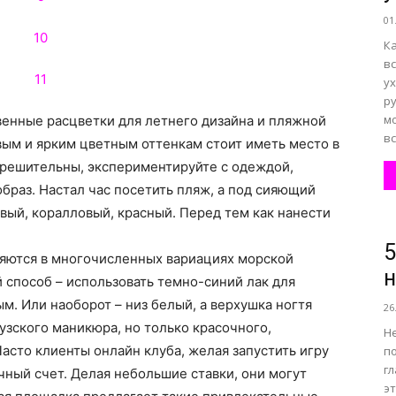
01
К
вс
у
ру
мо
твенные расцветки для летнего дизайна и пляжной
вс
ым и ярким цветным оттенкам стоит иметь место в
 решительны, экспериментируйте с одеждой,
браз. Настал час посетить пляж, а под сияющий
овый, коралловый, красный. Перед тем как нанести
5
няются в многочисленных вариациях морской
н
 способ – использовать темно-синий лак для
ым. Или наоборот – низ белый, а верхушка ногтя
26
зского маникюра, но только красочного,
Не
асто клиенты онлайн клуба, желая запустить игру
по
г
чный счет. Делая небольшие ставки, они могут
э