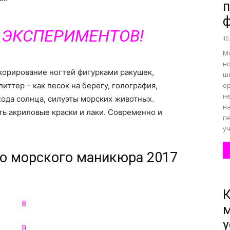
А ЭКСПЕРИМЕНТОВ!
все
10
М
н
корирование ногтей фигурками ракушек,
ш
иттер – как песок на берегу, голография,
о
н
хода солнца, силуэты морских животных.
о
н
ь акриловые краски и лаки. Современно и
п
уч
го морского маникюра 2017
нем
К
у