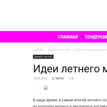
ГЛАВНАЯ
ТЕНДЕНЦ
Домой
Дизайн ногтей
Идеи летнего морског
Дизайн ногтей
Идеи летнего 
13.05.2016
184753
0
В наше время, в самый апогей летнего с
на коротких модных и аккуратных ногтика