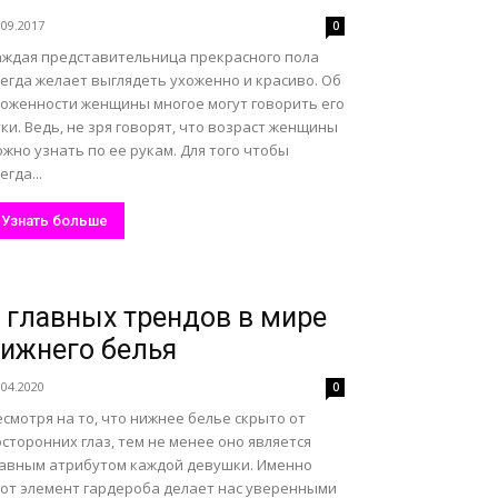
.09.2017
0
аждая представительница прекрасного пола
егда желает выглядеть ухоженно и красиво. Об
хоженности женщины многое могут говорить его
ки. Ведь, не зря говорят, что возраст женщины
жно узнать по ее рукам. Для того чтобы
егда...
Узнать больше
 главных трендов в мире
ижнего белья
.04.2020
0
смотря на то, что нижнее белье скрыто от
сторонних глаз, тем не менее оно является
лавным атрибутом каждой девушки. Именно
тот элемент гардероба делает нас уверенными