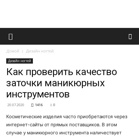
Французский
Домой
Дизайн ногтей
маникюр
Дизайн ногтей
Как проверить качество
заточки маникюрных
и
инструментов
20.07.2020
1416
0
все
Косметические изделия часто приобретаются через
интернет-сайты от прямых поставщиков. В этом
случае у маникюрного инструмента наличествует