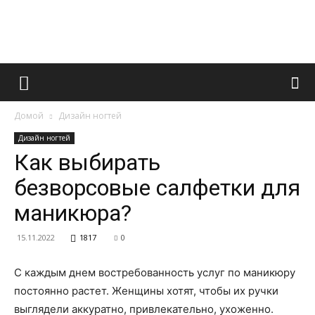
Французский
Домой
Дизайн ногтей
маникюр
Дизайн ногтей
Как выбирать
безворсовые салфетки для
и
маникюра?
15.11.2022
1817
0
все
С каждым днем востребованность услуг по маникюру
постоянно растет. Женщины хотят, чтобы их ручки
выглядели аккуратно, привлекательно, ухоженно.