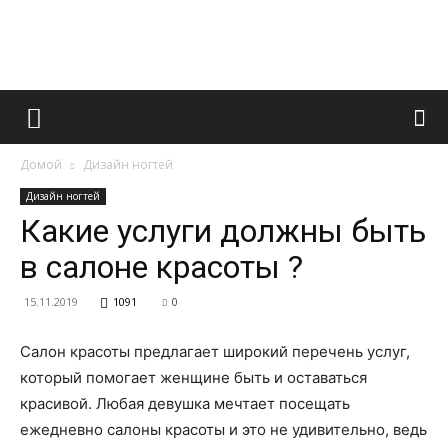
Французский
Домой
Дизайн ногтей
маникюр
Дизайн ногтей
Какие услуги должны быть
в салоне красоты ?
и
15.11.2019
1091
0
Салон красоты предлагает широкий перечень услуг,
все
который помогает женщине быть и оставаться
красивой. Любая девушка мечтает посещать
ежедневно салоны красоты и это не удивительно, ведь