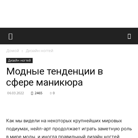
Французский
Домой
Дизайн ногтей
маникюр
Дизайн ногтей
Модные тенденции в
сфере маникюра
и
06.03.2022
2465
0
все
Как мы видели на некоторых крупнейших мировых
подиумах, нейл-арт продолжает играть заметную роль
в мире моды, и иногда правильный дизайн ногтей