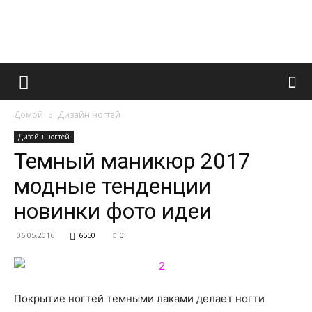
Французский
Домой
Дизайн ногтей
маникюр
Дизайн ногтей
Темный маникюр 2017
модные тенденции
и
новинки фото идеи
06.05.2016
6550
0
все
Покрытие ногтей темными лаками делает ногти