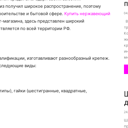
п
из получил широкое распространение, поэтому
троительстве и бытовой сфере.
Купить нержавеющий
04
все
-магазина, здесь представлен широкий
В
т
твляется по всей территории РФ.
К
ж
к
и
м
о
алификации, изготавливают разнообразный крепеж.
следующие виды:
ипы), гайки (шестигранные, квадратные,
Ш
нем
д
24
Ш
п