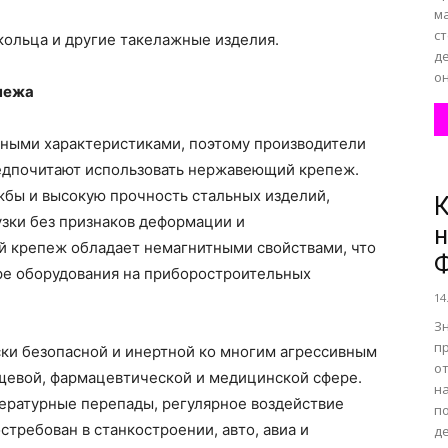
ма
с
кольца и другие такелажные изделия.
д
он
пежа
ными характеристиками, поэтому производители
едпочитают использовать нержавеющий крепеж.
жбы и высокую прочность стальных изделий,
К
зки без признаков деформации и
н
 крепеж обладает немагнитными свойствами, что
оре оборудования на приборостроительных
14
З
п
ки безопасной и инертной ко многим агрессивным
о
щевой, фармацевтической и медицинской сфере.
н
ературные перепады, регулярное воздействие
п
стребован в станкостроении, авто, авиа и
де