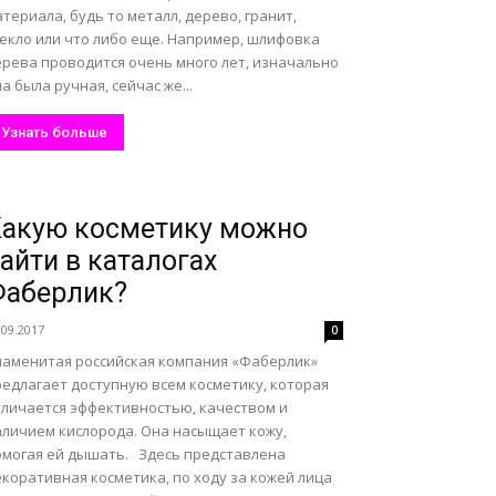
териала, будь то металл, дерево, гранит,
текло или что либо еще. Например, шлифовка
ерева проводится очень много лет, изначально
а была ручная, сейчас же...
Узнать больше
акую косметику можно
айти в каталогах
Фаберлик?
.09.2017
0
наменитая российская компания «Фаберлик»
редлагает доступную всем косметику, которая
тличается эффективностью, качеством и
аличием кислорода. Она насыщает кожу,
омогая ей дышать. Здесь представлена
коративная косметика, по ходу за кожей лица