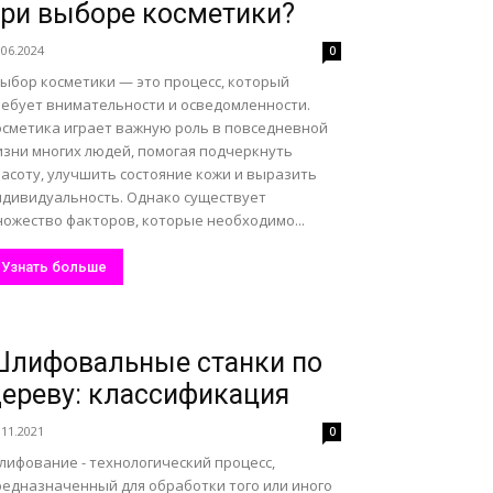
ри выборе косметики?
.06.2024
0
ыбор косметики — это процесс, который
ребует внимательности и осведомленности.
осметика играет важную роль в повседневной
изни многих людей, помогая подчеркнуть
расоту, улучшить состояние кожи и выразить
ндивидуальность. Однако существует
ножество факторов, которые необходимо...
Узнать больше
лифовальные станки по
ереву: классификация
.11.2021
0
лифование - технологический процесс,
редназначенный для обработки того или иного