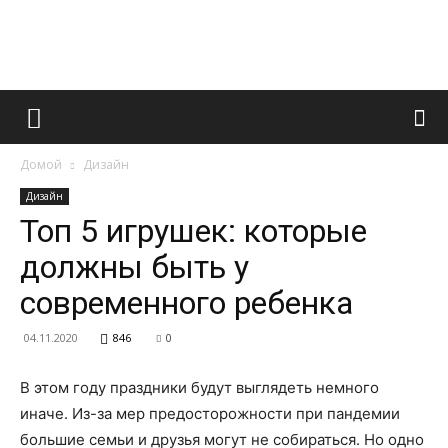
Французский
Домой
Дизайн
маникюр
Дизайн
Топ 5 игрушек: которые
должны быть у
и
современного ребенка
04.11.2020
846
0
все
В этом году праздники будут выглядеть немного
иначе. Из-за мер предосторожности при пандемии
большие семьи и друзья могут не собираться. Но одно