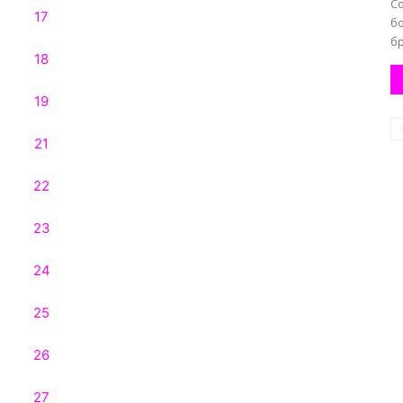
С
б
бр