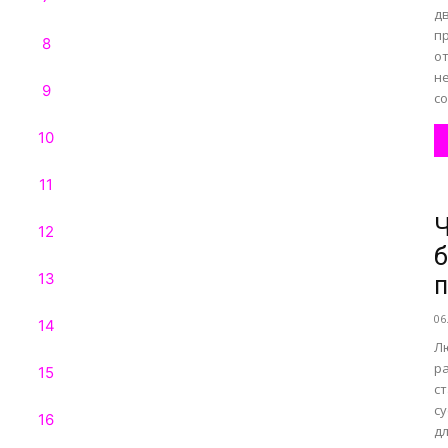
д
п
от
н
со
Ч
б
п
06
Л
р
с
с
дл