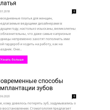
латья
.01.2018
0
овседневные платья для женщин,
редлагаемые ведущими дизайнерами в
удущем году, настолько изысканы, великолепны
 соблазнительны, что даже самые капризные
одницы непременно захотят пополнить ими
ой гардероб и ходить на работу, как на
аздник. Они...
Узнать больше
Современные способы
мплантации зубов
.06.2020
0
е, кому довелось потерять зуб, задумывались о
го восстановлении. Стоматология предлагает