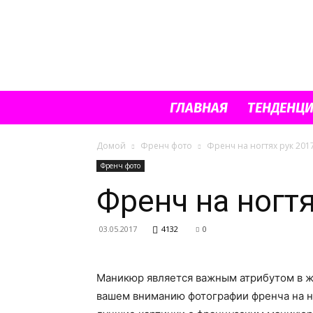
ГЛАВНАЯ
ТЕНДЕНЦ
Домой
Френч фото
Френч на ногтях рук 201
Френч фото
Френч на ногтя
03.05.2017
4132
0
Маникюр является важным атрибутом в ж
вашем вниманию фотографии френча на но