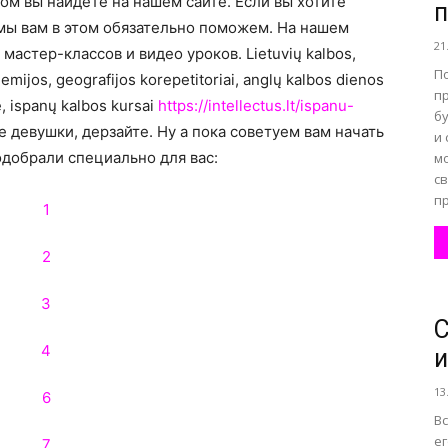
м вы найдете на нашем сайте. Если вы хотите
п
мы вам в этом обязательно поможем. На нашем
21
мастер-классов и видео уроков. Lietuvių kalbos,
все
П
chemijos, geografijos korepetitoriai, anglų kalbos dienos
п
e, ispanų kalbos kursai
https://intellectus.lt/ispanu-
б
е девушки, дерзайте. Ну а пока советуем вам начать
и
одобрали специально для вас:
м
св
пр
о
нем
и
13
Вс
е