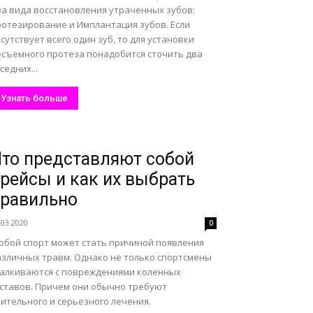
ва вида восстановления утраченных зубов:
ротезирование и Имплантация зубов. Если
сутствует всего один зуб, то для установки
есъемного протеза понадобится сточить два
седних...
Узнать больше
то представляют собой
рейсы и как их выбрать
равильно
.03.2020
0
юбой спорт может стать причиной появления
азличных травм. Однако не только спортсмены
талкиваются с повреждениями коленных
уставов. Причем они обычно требуют
ительного и серьезного лечения.