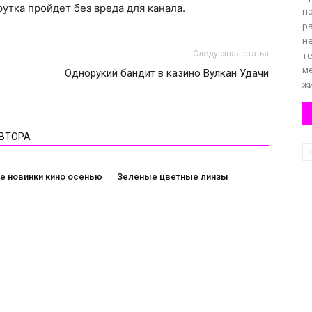
утка пройдет без вреда для канала.
п
р
н
Следующая статья
те
м
Однорукий бандит в казино Вулкан Удачи
жи
АВТОРА
е новинки кино осенью
Зеленые цветные линзы