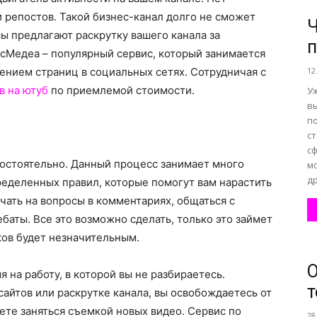
и репостов.
Такой бизнес-канал долго не сможет
Ч
ы предлагают раскрутку вашего канала за
п
все
сМедеа – популярный сервис, который занимается
ением страниц в социальных сетях. Сотрудничая с
12
в на ютуб
по приемлемой стоимости.
У
в
п
с
о
с
остоятельно. Данный процесс занимает много
м
др
еделенных правил, которые помогут вам нарастить
чать на вопросы в комментариях, общаться с
баты. Все это возможно сделать, только это займет
нем
ков будет незначительным.
О
я на работу, в которой вы не разбираетесь.
т
айтов или раскрутке канала, вы освобождаетесь от
ете заняться съемкой новых видео. Сервис по
28