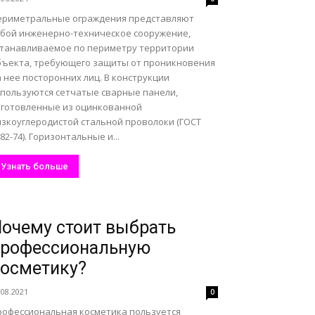
ериметральные ограждения представляют
обой инженерно-техническое сооружение,
станавливаемое по периметру территории
бъекта, требующего защиты от проникновения
 нее посторонних лиц. В конструкции
спользуются сетчатые сварные панели,
зготовленные из оцинкованной
изкоуглеродистой стальной проволоки (ГОСТ
82-74). Горизонтальные и...
Узнать больше
очему стоит выбрать
профессиональную
осметику?
.08.2021
0
рофессиональная косметика пользуется