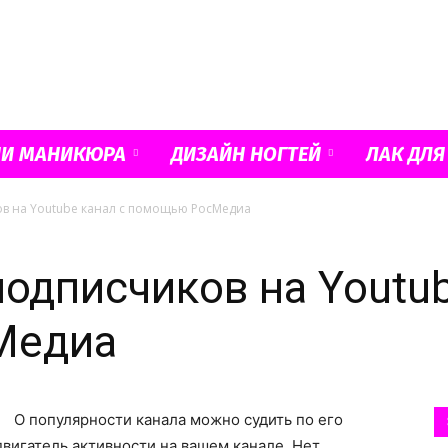
Французский
ИИ МАНИКЮРА
ДИЗАЙН НОГТЕЙ
ЛАК ДЛЯ
ов на Youtube канал с помощью РосМедиа
маникюр
подписчиков на Youtub
Медиа
и
О популярности канала можно судить по его
двигатель активности на вашем канале. Нет