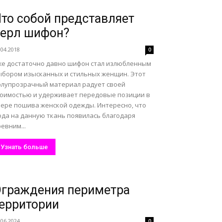
то собой представляет
ерл шифон?
.04.2018
0
же достаточно давно шифон стал излюбленным
ыбором изысканных и стильных женщин. Этот
олупрозрачный материал радует своей
тоимостью и удерживает передовые позиции в
фере пошива женской одежды. Интересно, что
ода на данную ткань появилась благодаря
евним...
Узнать больше
граждения периметра
ерритории
.06.2024
0