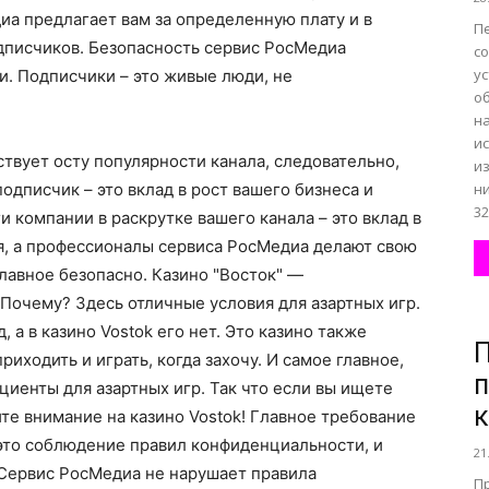
а предлагает вам за определенную плату и в
П
дписчиков. Безопасность сервис РосМедиа
с
у
и. Подписчики – это живые люди, не
о
на
и
твует осту популярности канала, следовательно,
и
одписчик – это вклад в рост вашего бизнеса и
н
32
и компании в раскрутке вашего канала – это вклад в
я, а профессионалы сервиса РосМедиа делают свою
главное безопасно. Казино "Восток" —
 Почему? Здесь отличные условия для азартных игр.
, а в казино Vostok его нет. Это казино также
П
риходить и играть, когда захочу. И самое главное,
циенты для азартных игр. Так что если вы ищете
к
ите внимание на казино Vostok! Главное требование
 это соблюдение правил конфиденциальности, и
21
 Сервис РосМедиа не нарушает правила
П