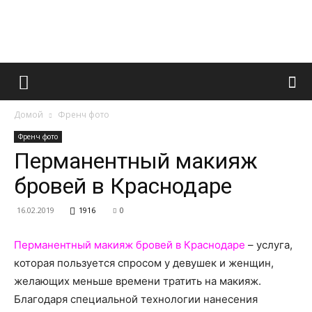
Французский
Домой
Френч фото
маникюр
Френч фото
Перманентный макияж
бровей в Краснодаре
и
16.02.2019
1916
0
Перманентный макияж бровей в Краснодаре
– услуга,
все
которая пользуется спросом у девушек и женщин,
желающих меньше времени тратить на макияж.
Благодаря специальной технологии нанесения