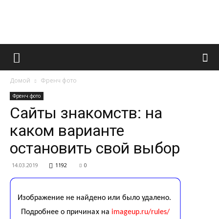
Французский
Домой
Френч фото
маникюр
Френч фото
Сайты знакомств: на
каком варианте
и
остановить свой выбор
14.03.2019
1192
0
все