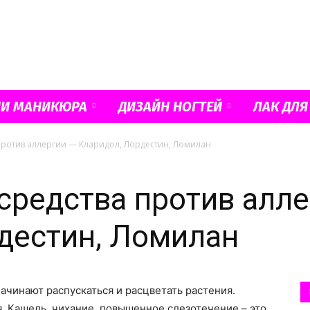
Французский
ИИ МАНИКЮРА
ДИЗАЙН НОГТЕЙ
ЛАК ДЛЯ
против аллергии — Кларидол, Лордестин, Ломилан
маникюр
редства против алле
дестин, Ломилан
и
ачинают распускаться и расцветать растения.
. Кашель, чихание, повышенное слезотечение – это