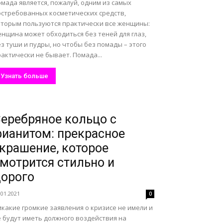
мада является, пожалуй, одним из самых
остребованных косметических средств,
оторым пользуются практически все женщины:
нщина может обходиться без теней для глаз,
з туши и пудры, но чтобы без помады – этого
актически не бывает. Помада...
Узнать больше
еребряное кольцо с
ианитом: прекрасное
крашение, которое
мотрится стильно и
орого
.01.2021
0
какие громкие заявления о кризисе не имели и
е будут иметь должного воздействия на