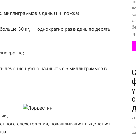
по
в
 5 миллиграммов в день (1 ч. ложка);
к
же
бе
больше 30 кг, — однократно раз в день по десять
пр
днократно;
ть лечение нужно начинать с 5 миллиграммов в
С
ф
у
с
д
гии,
21
шенного слезотечения, покашливания, выделения
Ни
оса.
н