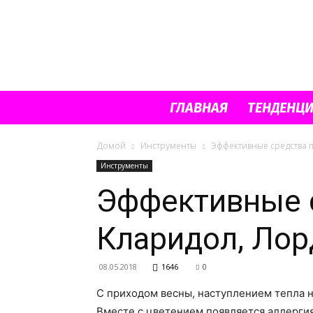
ГЛАВНАЯ
ТЕНДЕНЦ
Домой
Инструменты
Эффективные средства 
Инструменты
Эффективные с
Кларидол, Лор
08.05.2018
1646
0
С приходом весны, наступлением тепла н
Вместе с цветением появляется аллергия