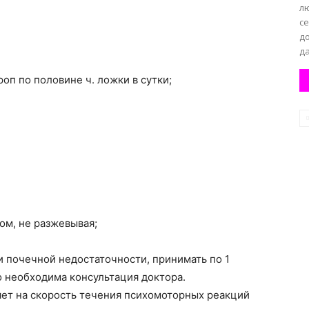
л
с
д
да
роп по половине ч. ложки в сутки;
ом, не разжевывая;
 почечной недостаточности, принимать по 1
о необходима консультация доктора.
ияет на скорость течения психомоторных реакций