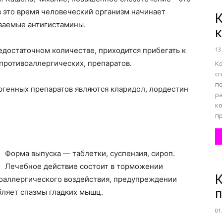
в это время человеческий организм начинает
К
ваемые антигистамины.
все
едостаточном количестве, приходится прибегать к
13
противоаллергических, препаратов.
К
с
по
генных препаратов являются кларидол, лордестин
р
о
к
пр
Форма выпуска — таблетки, суспензия, сироп.
нем
Лечебное действие состоит в торможении
К
воаллергического воздействия, предупреждении
абляет спазмы гладких мышц.
01