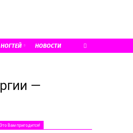
 НОГТЕЙ
НОВОСТИ
ргии —
Это Вам пригодится!