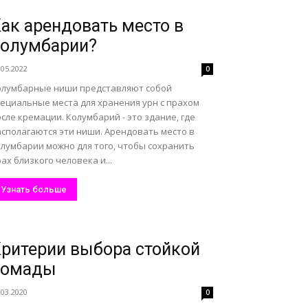
ак арендовать место в
колумбарии?
.05.2022
0
олумбарные ниши представляют собой
пециальные места для хранения урн с прахом
сле кремации. Колумбарий - это здание, где
асполагаются эти ниши. Арендовать место в
олумбарии можно для того, чтобы сохранить
ах близкого человека и...
Узнать больше
ритерии выбора стойкой
помады
.03.2020
0