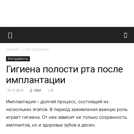
Французский
Домой
Инструменты
маникюр
Инструменты
Гигиена полости рта после
имплантации
и
19.11.2019
1202
0
Имплантация – долгий процесс, состоящий из
все
нескольких этапов. В период заживления важную роль
играет гигиена. От нее зависит не только сохранность
имплантов, но и здоровье зубов и десен.