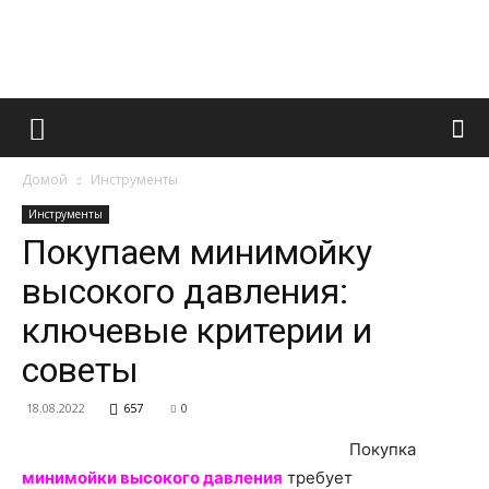
Французский
Домой
Инструменты
маникюр
Инструменты
Покупаем минимойку
высокого давления:
и
ключевые критерии и
советы
все
18.08.2022
657
0
Покупка
минимойки высокого давления
требует