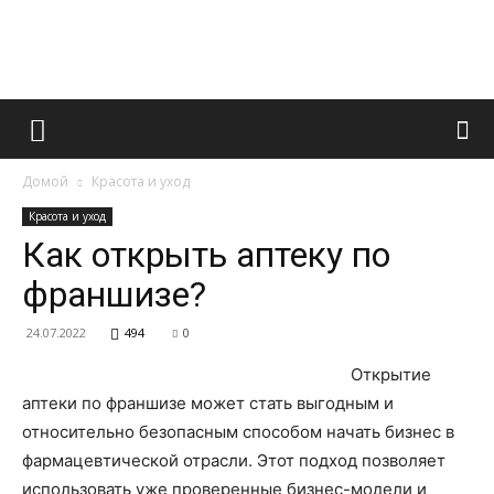
Французский
Домой
Красота и уход
маникюр
Красота и уход
Как открыть аптеку по
франшизе?
и
24.07.2022
494
0
Открытие
все
аптеки по франшизе может стать выгодным и
относительно безопасным способом начать бизнес в
фармацевтической отрасли. Этот подход позволяет
использовать уже проверенные бизнес-модели и