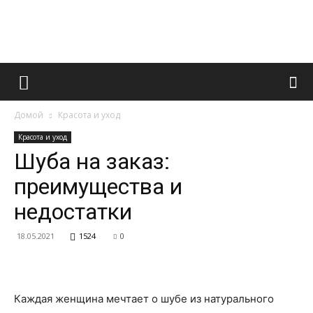
Французский
Домой
Красота и уход
маникюр
Красота и уход
Шуба на заказ:
преимущества и
и
недостатки
18.05.2021
1524
0
все
Каждая женщина мечтает о шубе из натурального