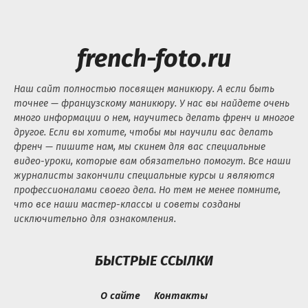
french-foto.ru
Наш сайт полностью посвящен маникюру. А если быть
точнее — французскому маникюру. У нас вы найдете очень
много информации о нем, научитесь делать френч и многое
другое. Если вы хотите, чтобы мы научили вас делать
френч — пишите нам, мы скинем для вас специальные
видео-уроки, которые вам обязательно помогут. Все наши
журналисты закончили специальные курсы и являются
профессионалами своего дела. Но тем не менее помните,
что все наши мастер-классы и советы созданы
исключительно для ознакомления.
БЫСТРЫЕ ССЫЛКИ
О сайте
Контакты