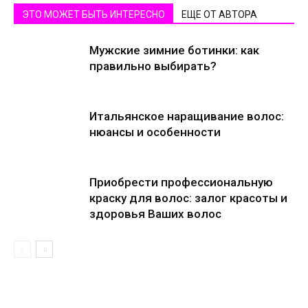
ЭТО МОЖЕТ БЫТЬ ИНТЕРЕСНО
ЕЩЕ ОТ АВТОРА
Мужские зимние ботинки: как
правильно выбирать?
Итальянское наращивание волос:
нюансы и особенности
Приобрести профессиональную
краску для волос: залог красоты и
здоровья Ваших волос