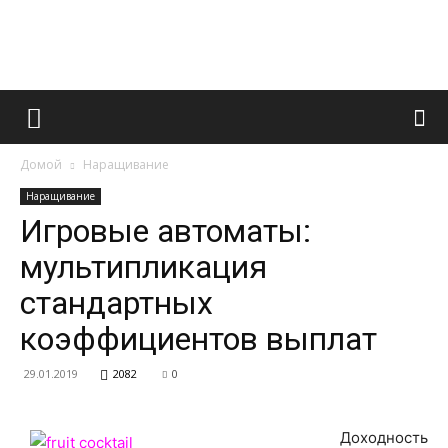
Французский
Домой
Наращивание
маникюр
Наращивание
Игровые автоматы:
мультипликация
и
стандартных
коэффициентов выплат
все
29.01.2019
2082
0
Доходность