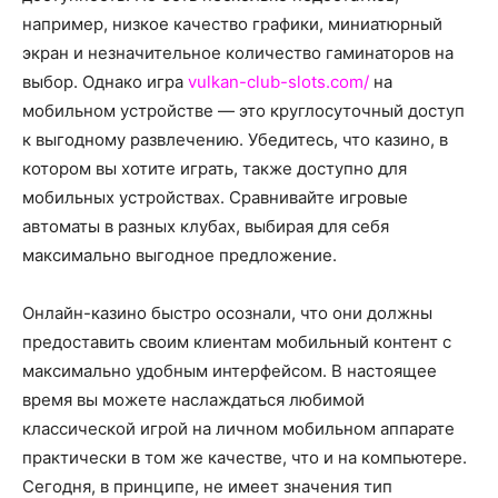
о
например, низкое качество графики, миниатюрный
экран и незначительное количество гаминаторов на
выбор. Однако игра
vulkan-club-slots.com/
на
нем
мобильном устройстве — это круглосуточный доступ
к выгодному развлечению. Убедитесь, что казино, в
котором вы хотите играть, также доступно для
мобильных устройствах. Сравнивайте игровые
автоматы в разных клубах, выбирая для себя
максимально выгодное предложение.
Онлайн-казино быстро осознали, что они должны
предоставить своим клиентам мобильный контент с
максимально удобным интерфейсом. В настоящее
время вы можете наслаждаться любимой
классической игрой на личном мобильном аппарате
практически в том же качестве, что и на компьютере.
Сегодня, в принципе, не имеет значения тип