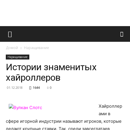
Французский
Домой
Наращивание
маникюр
Наращивание
Истории знаменитых
хайроллеров
и
01.12.2018
1644
0
все
Хайроллер
ами в
сфере игорной индустрии называют игроков, которые
делают крупные ставки. Так, среди завсегдатаев