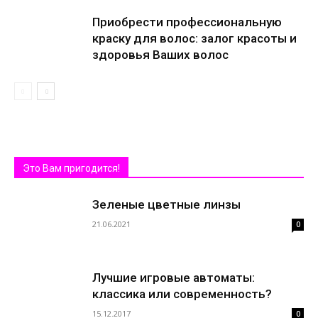
Приобрести профессиональную
краску для волос: залог красоты и
здоровья Ваших волос
Это Вам пригодится!
Зеленые цветные линзы
21.06.2021
0
Лучшие игровые автоматы:
классика или современность?
15.12.2017
0