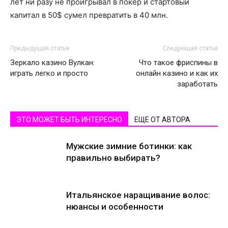
лет ни разу не проигрывал в покер и стартовый
капитал в 50$ сумел превратить в 40 млн.
Предыдущая статья
Следующая статья
Зеркало казино Вулкан:
Что такое фриспины в
играть легко и просто
онлайн казино и как их
заработать
ЭТО МОЖЕТ БЫТЬ ИНТЕРЕСНО
ЕЩЕ ОТ АВТОРА
Мужские зимние ботинки: как
правильно выбирать?
Итальянское наращивание волос:
нюансы и особенности