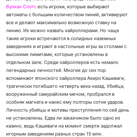
о
Вулкан Слотс
есть игроки, которые выбирают
автоматы с большим количеством линий, активируют
все и делают максимально возможную ставку на
нем
линию. Их можно назвать хайроллерами. Но чаще
такие игроки встречаются в солидных наземных
заведениях и играют в настольные игры за столами с
высокими лимитами, которые установлены в
отдельном зале. Среди хайроллеров есть немало
легендарных личностей. Многие до сих пор
вспоминают японского хайроллера Акиро Кашиваги,
трагически погибшего четверть века назад. Убийца,
вооруженный самурайским мечом, пробрался в
особняк магната и нанес ему полторы сотни ударов.
Личность убийцы и мотивы преступления по сей день
не установлены. Едва ли заказчиком было одно из
казино, ведь Кашиваги на момент смерти задолжал
игорным заведениям разных стран 15 млн.