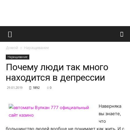
Французский
Домой
Наращивание
маникюр
Наращивание
Почему люди так много
находится в депрессии
и
29.01.2019
1892
0
все
Наверняка
вы знаете,
что
большинство людей вообще не понимает как жить. И с