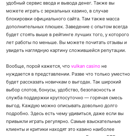
удобный сервис ввода и вывода денег. Также вы
можете играть с зеркальных казино, в случае
блокировки официального сайта. Там также масса
дополнительных плюшек. Заведение с опытом всегда
будет стоять выше в рейтинге лучших того, у которого
лет работы по меньше. Вы можете почитать отзывы и
увидеть наглядную картину сложившейся репутации.
Вообще, порой кажется, что
vulkan casino
не
нуждается в представлении. Разве что только уместно
будет рассказать новичкам о выгодах. Так широкий
выбор слотов, бонусы, удобство, безопасность и
служба поддержки круглосуточно — горячая смесь
выгод. Каждую можно описывать довольно долго
подробно. Здесь есть чему удивиться, даже если вы
привыкли играть регулярно. Самые взыскательные
клиенты и критики находят это казино наиболее