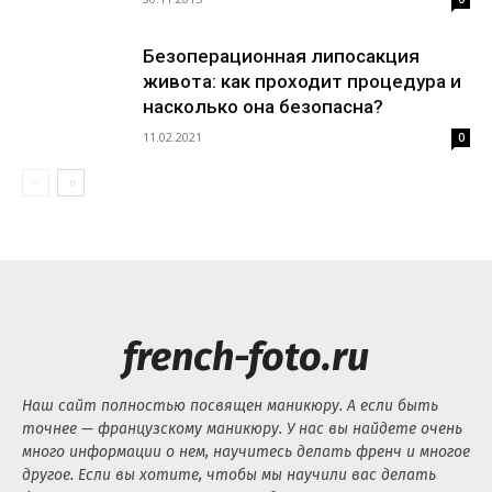
Безоперационная липосакция
живота: как проходит процедура и
насколько она безопасна?
11.02.2021
0
french-foto.ru
Наш сайт полностью посвящен маникюру. А если быть
точнее — французскому маникюру. У нас вы найдете очень
много информации о нем, научитесь делать френч и многое
другое. Если вы хотите, чтобы мы научили вас делать