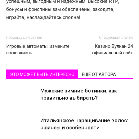
успешным, выгодным и надежным. Высокие RTP,
бонусы и фриспины вам обеспечены, заходите,
играйте, наслаждайтесь сполна!
Предыдущая статья
Следующая статья
Игровые автоматы: измените
Казино Вулкан 24
свою жизнь
официальный сайт
ЭТО МОЖЕТ БЫТЬ ИНТЕРЕСНО
ЕЩЕ ОТ АВТОРА
Мужские зимние ботинки: как
правильно выбирать?
Итальянское наращивание волос:
нюансы и особенности