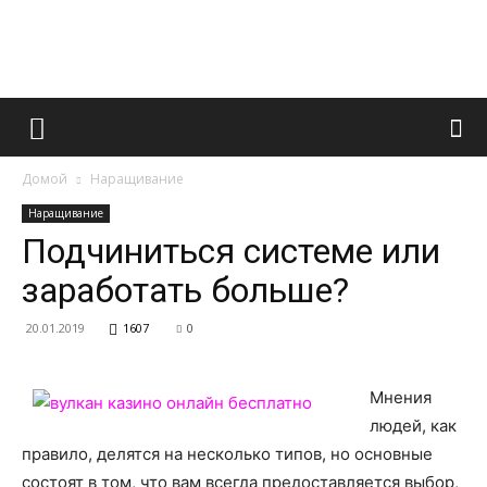
Французский
Домой
Наращивание
маникюр
Наращивание
Подчиниться системе или
заработать больше?
и
20.01.2019
1607
0
все
Мнения
людей, как
правило, делятся на несколько типов, но основные
состоят в том, что вам всегда предоставляется выбор,