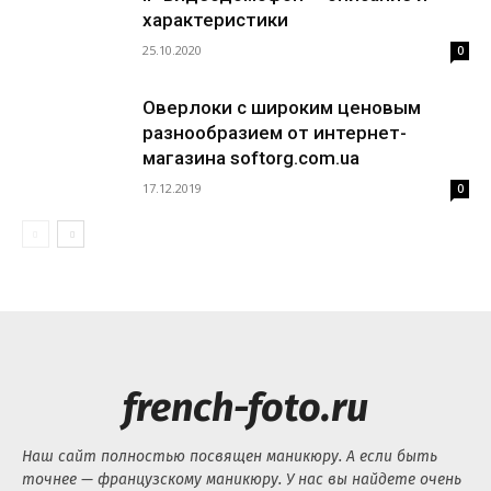
характеристики
25.10.2020
0
Оверлоки с широким ценовым
разнообразием от интернет-
магазина softorg.com.ua
17.12.2019
0
french-foto.ru
Наш сайт полностью посвящен маникюру. А если быть
точнее — французскому маникюру. У нас вы найдете очень