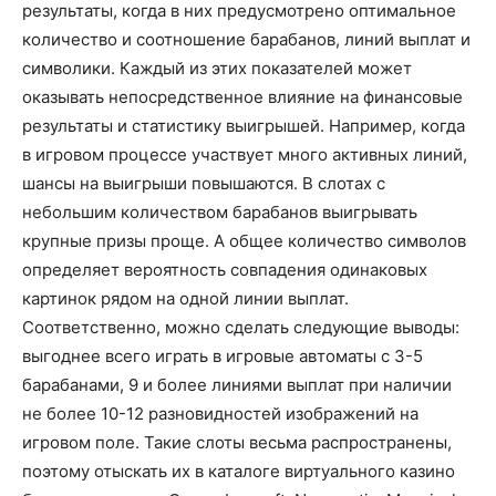
результаты, когда в них предусмотрено оптимальное
количество и соотношение барабанов, линий выплат и
символики. Каждый из этих показателей может
оказывать непосредственное влияние на финансовые
результаты и статистику выигрышей. Например, когда
в игровом процессе участвует много активных линий,
шансы на выигрыши повышаются. В слотах с
небольшим количеством барабанов выигрывать
крупные призы проще. А общее количество символов
определяет вероятность совпадения одинаковых
картинок рядом на одной линии выплат.
Соответственно, можно сделать следующие выводы:
выгоднее всего играть в игровые автоматы с 3-5
барабанами, 9 и более линиями выплат при наличии
не более 10-12 разновидностей изображений на
игровом поле. Такие слоты весьма распространены,
поэтому отыскать их в каталоге виртуального казино