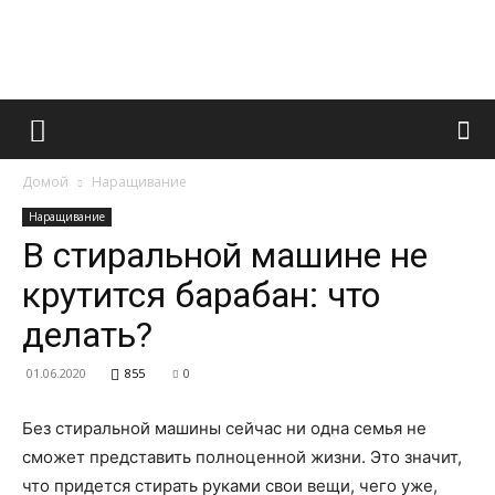
Французский
Домой
Наращивание
маникюр
Наращивание
В стиральной машине не
крутится барабан: что
и
делать?
01.06.2020
855
0
все
Без стиральной машины сейчас ни одна семья не
сможет представить полноценной жизни. Это значит,
что придется стирать руками свои вещи, чего уже,