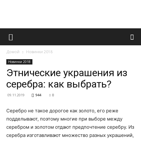
Французский
Домой
Новинки 2018
маникюр
Новинки 2018
Этнические украшения из
серебра: как выбрать?
и
09.11.2019
944
0
Серебро не такое дорогое как золото, его реже
все
подделывают, поэтому многие при выборе между
серебром и золотом отдают предпочтение серебру. Из
серебра изготавливают множество разных украшений,