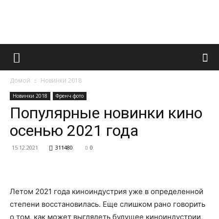
Французский
Домой
Новинки 2018
маникюр
Новинки 2018
Френч фото
Популярные новинки кино
осенью 2021 года
и
15.12.2021
311480
0
все
Летом 2021 года киноиндустрия уже в определенной
степени восстановилась. Еще слишком рано говорить
о том, как может выглядеть будущее киноиндустрии,