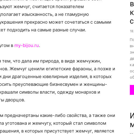
в
ьзуют жемчуг, считается показателем
к
полагает изысканность, а не гламурную
все
 украшения прекрасно может сочетаться с самыми
ет подходить на самые разные случаи.
18
П
угом в
my-bijou.ru
.
в
з
дв
о
тем, что дала им природа, в виде жемчужин,
к
нов. Жемчуг ценили египетские фараоны, а позже и
о
и дни драгоценные ювелирные изделия, в которых
об
осить преуспевающие бизнесвумен и женщины-
украшали символы власти, одежду монархов и
нем
ты дворцов.
И
м предначертаны какие-либо свойства, а также они
ла уготована и жемчугу, который стал символом
крашения, в которых присутствует жемчуг, является