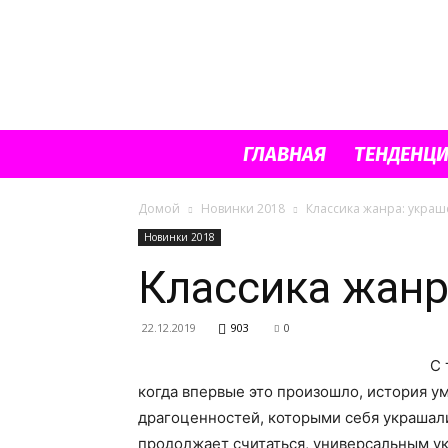
ГЛАВНАЯ
ТЕНДЕНЦ
Домой
Новинки 2018
Классика жанра: украш
Новинки 2018
Классика жанр
22.12.2019
903
0
С 
когда впервые это произошло, история у
драгоценностей, которыми себя украшали
продолжает считаться, универсальным у