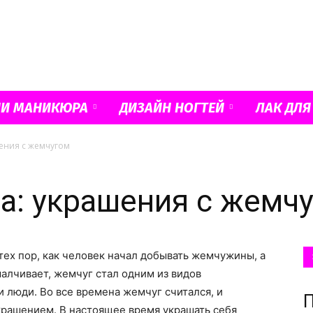
Французский
ИИ МАНИКЮРА
ДИЗАЙН НОГТЕЙ
ЛАК ДЛЯ
ения с жемчугом
маникюр
а: украшения с жемч
тех пор, как человек начал добывать жемчужины, а
и
малчивает, жемчуг стал одним из видов
 люди. Во все времена жемчуг считался, и
крашением. В настоящее время украшать себя