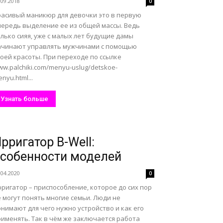
.09.2018
0
расивый маникюр для девочки это в первую
чередь выделение ее из общей массы. Ведь
лько сияя, уже с малых лет будущие дамы
ачинают управлять мужчинами с помощью
оей красоты. При переходе по ссылке
w.palchiki.com/menyu-uslug/detskoe-
nyu.html...
Узнать больше
рригатор B-Well:
собенности моделей
.04.2020
0
ригатор – приспособление, которое до сих пор
 могут понять многие семьи. Люди не
нимают для чего нужно устройство и как его
рименять. Так в чём же заключается работа