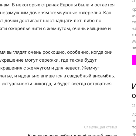
21
ам. В некоторых странах Европы была и остается
К
м незамужним дочерям жемчужные ожерелья. Как
о
аст дочки достигает шестнадцати лет, либо по
то
эти ожерелья нити с жемчугом, очень изящные и
н
св
ww
me
я выглядят очень роскошно, особенно, когда они
 украшение могут сережки, где также будут
крашения с жемчугом и для невест. Жемчуг
атье, и идеально впишется в свадебный ансамбль.
актуальности никогда, и будет всегда оставаться
И
о
02
Ир
не
по
Следующая статья
п
Выравнивание зубов: какой способ лучше