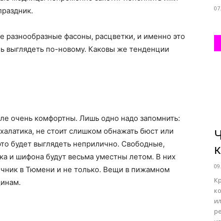
07
праздник.
все
е разнообразные фасоны, расцветки, и именно это
 выглядеть по-новому. Каковы же тенденции
о
ле очень комфортны. Лишь одно надо запомнить:
халатика, не стоит слишком обнажать бюст или
Ч
 это будет выглядеть неприлично. Свободные,
к
ка и шифона будут весьма уместны летом. В них
нем
09
ичник в Тюмени и не только. Вещи в пижамном
К
щинам.
к
ил
р