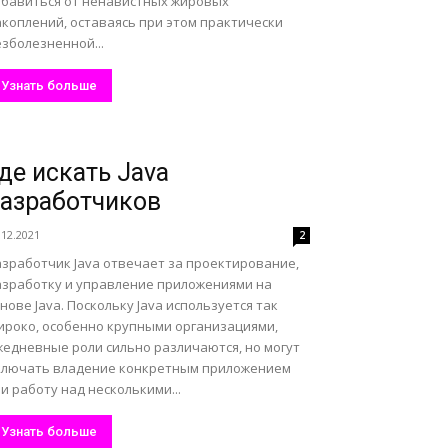
збавиться от ненавистных жировых
акоплений, оставаясь при этом практически
зболезненной...
Узнать больше
де искать Java
азработчиков
.12.2021
2
азработчик Java отвечает за проектирование,
азработку и управление приложениями на
нове Java. Поскольку Java используется так
ироко, особенно крупными организациями,
жедневные роли сильно различаются, но могут
ключать владение конкретным приложением
и работу над несколькими...
Узнать больше