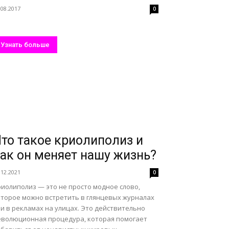
.08.2017
0
Узнать больше
то такое криолиполиз и
ак он меняет нашу жизнь?
.12.2021
0
риолиполиз — это не просто модное слово,
оторое можно встретить в глянцевых журналах
и в рекламах на улицах. Это действительно
еволюционная процедура, которая помогает