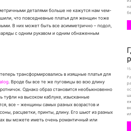
и
н
метричными деталями больше не кажутся нам чем-
бе
ешили, что повседневные платья для женщин тоже
ми. В них может быть все асимметрично – подол,
 наряды с одним рукавом и одним обнаженным
Г
р
15
 теперь трансформировались в изящные платья для
Р
alog
. Вроде бы все те же пуговицы во всю длину
р
оротничок. Однако образ становится необыкновенно
ос
ш
ь туфли на высоком каблуке, изысканные
е
тся, все – женщины самых разных возрастов и
в
оны, расцветки, принты, длину. Его шьют из разных
ил
щах вы можете иметь очень романтичный или