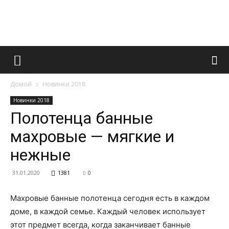
Французский
Домой
Новинки 2018
маникюр
Новинки 2018
Полотенца банные
махровые — мягкие и
и
нежные
31.01.2020
1381
0
все
Махровые банные полотенца сегодня есть в каждом
доме, в каждой семье. Каждый человек использует
этот предмет всегда, когда заканчивает банные