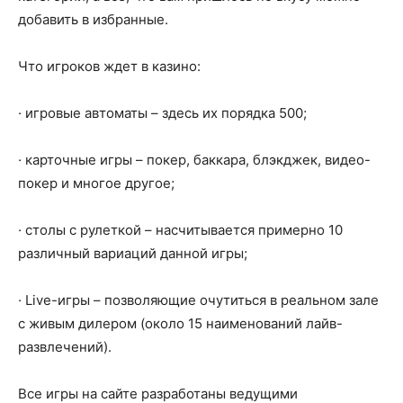
добавить в избранные.
Что игроков ждет в казино:
· игровые автоматы – здесь их порядка 500;
· карточные игры – покер, баккара, блэкджек, видео-
покер и многое другое;
· столы с рулеткой – насчитывается примерно 10
различный вариаций данной игры;
· Live-игры – позволяющие очутиться в реальном зале
с живым дилером (около 15 наименований лайв-
развлечений).
Все игры на сайте разработаны ведущими