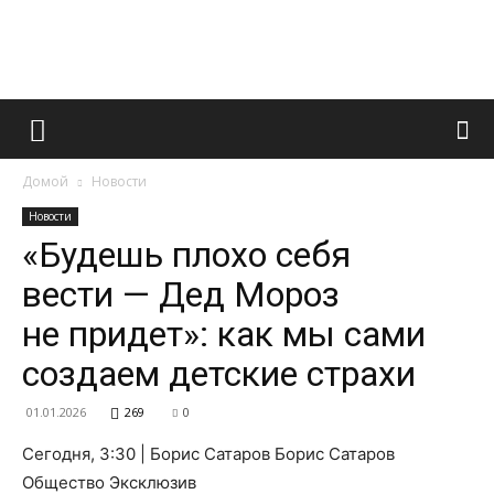
Французский
Домой
Новости
маникюр
Новости
«Будешь плохо себя
вести — Дед Мороз
и
не придет»: как мы сами
создаем детские страхи
все
01.01.2026
269
0
Сегодня, 3:30 | Борис Сатаров Борис Сатаров
Общество Эксклюзив