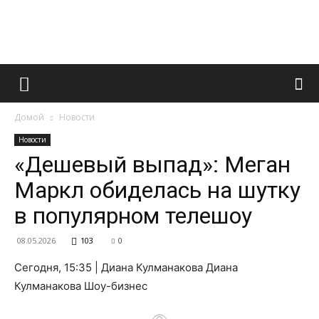
Французский
Домой
Новости
маникюр
Новости
«Дешевый выпад»: Меган
Маркл обиделась на шутку
и
в популярном телешоу
08.05.2026
103
0
все
Сегодня, 15:35 | Диана Кулманакова Диана
Кулманакова Шоу-бизнес