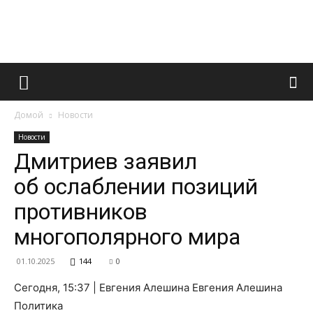
Французский
Домой
Новости
маникюр
Новости
Дмитриев заявил
об ослаблении позиций
и
противников
многополярного мира
все
01.10.2025
144
0
Сегодня, 15:37 | Евгения Алешина Евгения Алешина
Политика