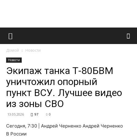
Французский
Домой
Новости
маникюр
Новости
Экипаж танка Т-80БВМ
уничтожил опорный
и
пункт ВСУ. Лучшее видео
из зоны СВО
все
13.05.2026
97
0
Сегодня, 7:30 | Андрей Черненко Андрей Черненко
В России