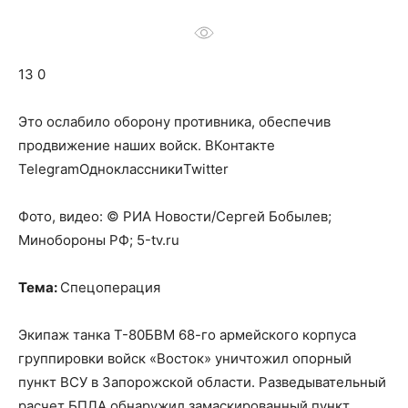
о
13 0
нем
Это ослабило оборону противника, обеспечив
продвижение наших войск.
ВКонтакте
TelegramОдноклассникиTwitter
Фото, видео: © РИА Новости/Сергей Бобылев;
Минобороны РФ; 5-tv.ru
Тема:
Спецоперация
Экипаж танка Т-80БВМ 68-го армейского корпуса
группировки войск «Восток» уничтожил опорный
пункт ВСУ в Запорожской области. Разведывательный
расчет БПЛА обнаружил замаскированный пункт,