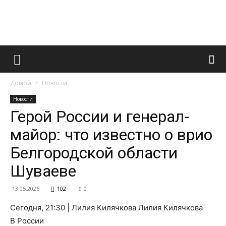
Французский
Домой
Новости
маникюр
Новости
Герой России и генерал-
майор: что известно о врио
и
Белгородской области
Шуваеве
все
13.05.2026
102
0
Сегодня, 21:30 | Лилия Килячкова Лилия Килячкова
В России