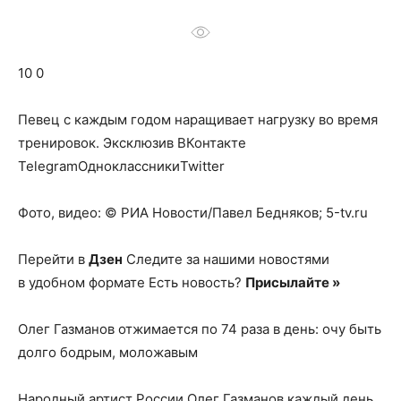
о
10 0
нем
Певец с каждым годом наращивает нагрузку во время
тренировок.
Эксклюзив ВКонтакте
TelegramОдноклассникиTwitter
Фото, видео: © РИА Новости/Павел Бедняков; 5-tv.ru
Перейти в
Дзен
Следите за нашими новостями
в удобном формате Есть новость?
Присылайте »
Олег Газманов отжимается по 74 раза в день: очу быть
долго бодрым, моложавым
Народный артист России Олег Газманов каждый день