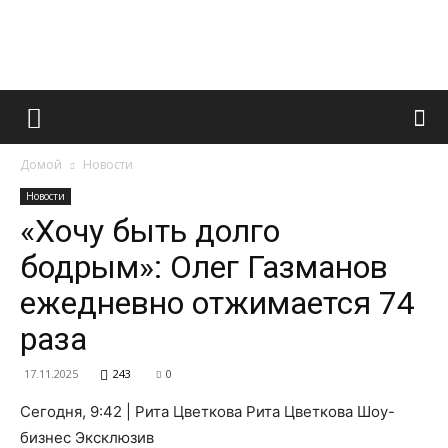
Французский
Домой
Новости
маникюр
Новости
«Хочу быть долго
бодрым»: Олег Газманов
и
ежедневно отжимается 74
раза
все
17.11.2025
243
0
Сегодня, 9:42 | Рита Цветкова Рита Цветкова Шоу-
бизнес Эксклюзив