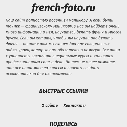
french-foto.ru
Наш сайт полностью посвящен маникюру. А если быть
точнее — французскому маникюру. У нас вы найдете очень
много информации о нем, научитесь делать френч и многое
другое. Если вы хотите, чтобы мы научили вас делать
френч — пишите нам, мы скинем для вас специальные
видео-уроки, которые вам обязательно помогут. Все наши
журналисты закончили специальные курсы и являются
профессионалами своего дела. Но тем не менее помните,
что все наши мастер-классы и советы созданы
исключительно для ознакомления.
БЫСТРЫЕ ССЫЛКИ
О сайте
Контакты
ПОДЕЛИСЬ