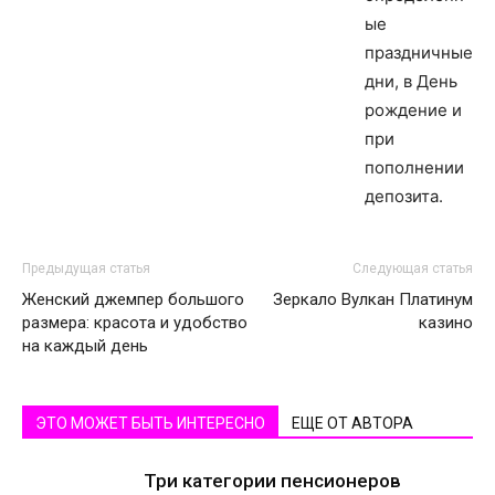
ые
праздничные
дни, в День
рождение и
при
пополнении
депозита.
Предыдущая статья
Следующая статья
Женский джемпер большого
Зеркало Вулкан Платинум
размера: красота и удобство
казино
на каждый день
ЭТО МОЖЕТ БЫТЬ ИНТЕРЕСНО
ЕЩЕ ОТ АВТОРА
Три категории пенсионеров