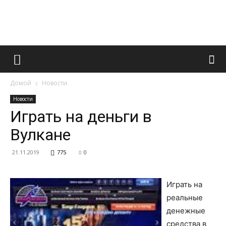
Французский
Домой
Новости
маникюр
Новости
Играть на деньги в
Вулкане
и
21.11.2019
775
0
все
Играть на
реальные
денежные
средства в