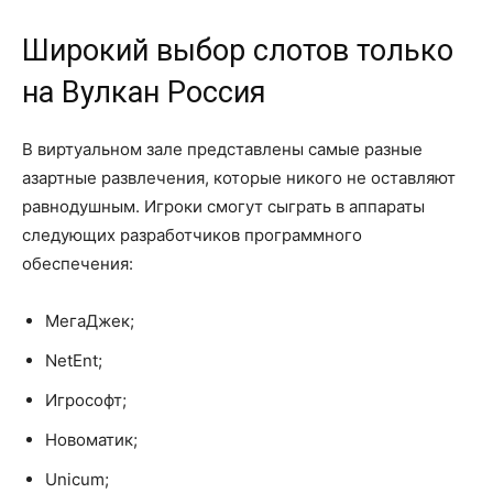
Широкий выбор слотов только
на Вулкан Россия
В виртуальном зале представлены самые разные
азартные развлечения, которые никого не оставляют
равнодушным. Игроки смогут сыграть в аппараты
следующих разработчиков программного
обеспечения:
МегаДжек;
NetEnt;
Игрософт;
Новоматик;
Unicum;