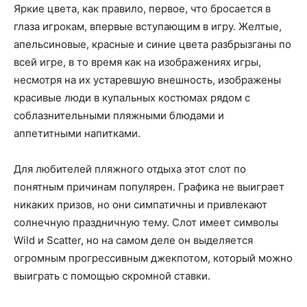
Яркие цвета, как правило, первое, что бросается в
глаза игрокам, впервые вступающим в игру. Желтые,
апельсиновые, красные и синие цвета разбрызганы по
всей игре, в то время как на изображениях игры,
несмотря на их устаревшую внешность, изображены
красивые люди в купальных костюмах рядом с
соблазнительными пляжными блюдами и
аппетитными напитками.
Для любителей пляжного отдыха этот слот по
понятным причинам популярен. Графика не выиграет
никаких призов, но они симпатичны и привлекают
солнечную праздничную тему. Слот имеет символы
Wild и Scatter, но на самом деле он выделяется
огромным прогрессивным джекпотом, который можно
выиграть с помощью скромной ставки.