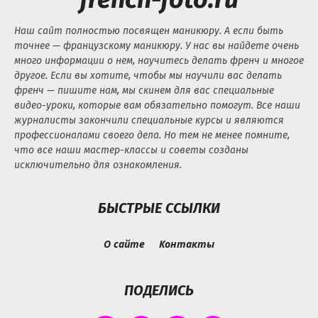
Наш сайт полностью посвящен маникюру. А если быть
точнее — французскому маникюру. У нас вы найдете очень
много информации о нем, научитесь делать френч и многое
другое. Если вы хотите, чтобы мы научили вас делать
френч — пишите нам, мы скинем для вас специальные
видео-уроки, которые вам обязательно помогут. Все наши
журналисты закончили специальные курсы и являются
профессионалами своего дела. Но тем не менее помните,
что все наши мастер-классы и советы созданы
исключительно для ознакомления.
БЫСТРЫЕ ССЫЛКИ
О сайте
Контакты
ПОДЕЛИСЬ