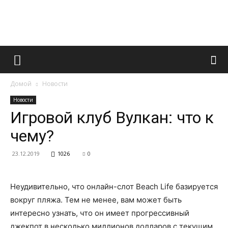
Французский
Домой
Новости
маникюр
Новости
Игровой клуб Вулкан: что к
чему?
и
23.12.2019
1026
0
все
Неудивительно, что онлайн-слот Beach Life базируется
вокруг пляжа. Тем не менее, вам может быть
интересно узнать, что он имеет прогрессивный
джекпот в несколько миллионов долларов с текущим