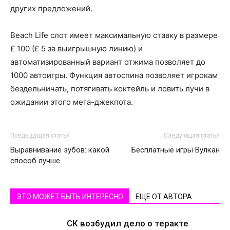
других предложений.
Beach Life слот имеет максимальную ставку в размере
£ 100 (£ 5 за выигрышную линию) и
автоматизированный вариант отжима позволяет до
1000 автоигры. Функция автоспина позволяет игрокам
бездельничать, потягивать коктейль и ловить лучи в
ожидании этого мега-джекпота.
Предыдущая статья
Следующая статья
Выравнивание зубов: какой
Бесплатные игры Вулкан
способ лучше
ЭТО МОЖЕТ БЫТЬ ИНТЕРЕСНО
ЕЩЕ ОТ АВТОРА
СК возбудил дело о теракте