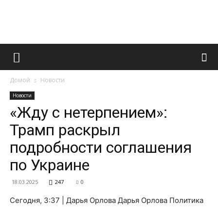
Французский
Домой
Новости
маникюр
Новости
«Жду с нетерпением»:
Трамп раскрыл
и
подробности соглашения
по Украине
все
18.03.2025
247
0
Сегодня, 3:37 | Дарья Орлова Дарья Орлова Политика