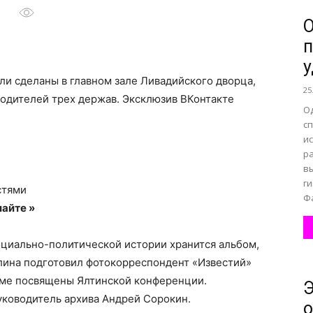
О
п
все
у
ыли сделаны в главном зале Ливадийского дворца,
25
водителей трех держав.
Эксклюзив ВКонтакте
О
с
ис
о
р
в
ги
стями
Ф
айте »
нем
оциально-политической истории хранится альбом,
ина подготовил фотокорреспондент «Известий»
оме посвящены Ялтинской конференции.
Э
уководитель архива Андрей Сорокин.
о