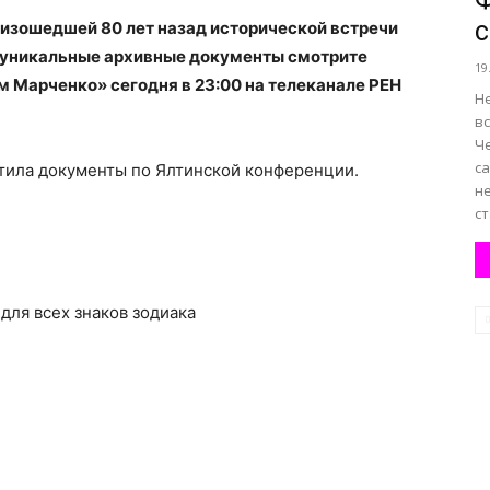
изошедшей 80 лет назад исторической встречи
же уникальные архивные документы смотрите
19
 Марченко» сегодня в 23:00 на телеканале РЕН
Н
в
Ч
са
етила документы по Ялтинской конференции.
не
ст
 для всех знаков зодиака