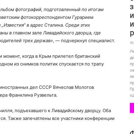
з
альбом фотографий, подготовленный по итогам
и
оветским фотокорреспондентом Гурарием
и
„Известия“ в адрес Сталина. Среди этих
р
аны в главном зале Ливадийского дворца, где
водителей трех держав»
, — подчеркнул специалист.
10
Л
ии момент, когда в Крым прилетел британский
д
дном из снимков политик спускается по трапу
п
з
л
п
р иностранных дел СССР Вячеслав Молотов
Пр
ера Франклина Рузвельта.
од
рчилля, подъехавшего к Ливадийскому дворцу. Оба
ся. Также запечатлены все участники конференции
Ф