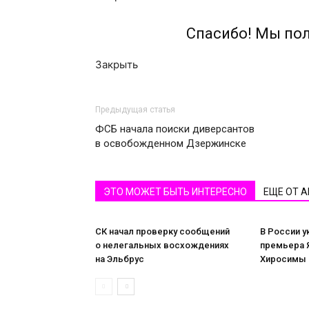
Спасибо! Мы по
Закрыть
Предыдущая статья
ФСБ начала поиски диверсантов
в освобожденном Дзержинске
ЭТО МОЖЕТ БЫТЬ ИНТЕРЕСНО
ЕЩЕ ОТ 
СК начал проверку сообщений
В России у
о нелегальных восхождениях
премьера Я
на Эльбрус
Хиросимы