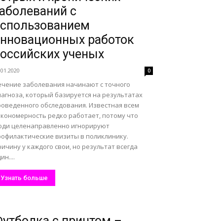
аболеваний с
спользованием
нновационных работок
оссийских ученых
.01.2020
0
ечение заболевания начинают с точного
иагноза, который базируется на результатах
роведенного обследования. Известная всем
акономерность редко работает, потому что
юди целенаправленно игнорируют
рофилактические визиты в поликлинику.
ичину у каждого свои, но результат всегда
ин....
Узнать больше
утболка с принтом –