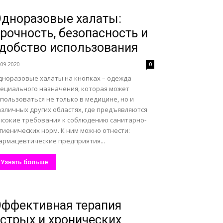
дноразовые халаты:
рочность, безопасность и
добство использования
.09.2020
0
дноразовые халаты на кнопках – одежда
пециального назначения, которая может
пользоваться не только в медицине, но и
азличных других областях, где предъявляются
ысокие требования к соблюдению санитарно-
гиенических норм. К ним можно отнести:
армацевтические предприятия...
Узнать больше
ффективная терапия
стрых и хронических