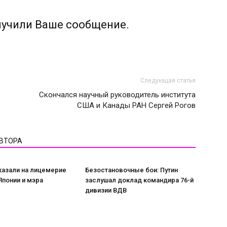
лучили Ваше сообщение.
Следующая статья
Скончался научный руководитель института
США и Канады РАН Сергей Рогов
АВТОРА
казали на лицемерие
Безостановочные бои: Путин
понии и мэра
заслушал доклад командира 76-й
дивизии ВДВ