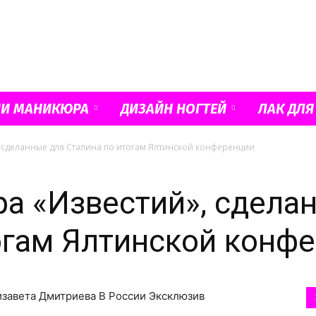
Французский
ИИ МАНИКЮРА
ДИЗАЙН НОГТЕЙ
ЛАК ДЛЯ
 сделанные для Сталина по итогам Ялтинской конференции
маникюр
а «Известий», сдела
огам Ялтинской конф
и
лизавета Дмитриева В России Эксклюзив