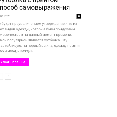
способ самовыражения
.01.2020
0
е будет преувеличением утверждение, что из
сех видов одежды, которые были придуманы
еловечеством на данный момент времени,
мой популярной является футболка. Эту
затейливую, на первый взгляд, одежду носят и
ар и млад, и каждый...
Узнать больше