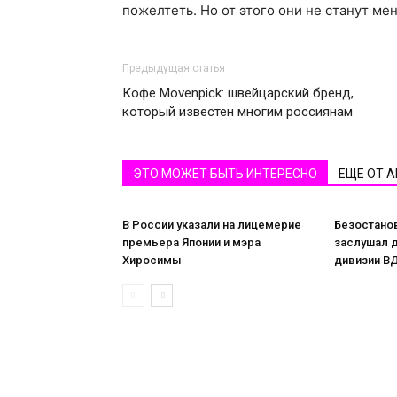
пожелтеть. Но от этого они не станут м
Предыдущая статья
Кофе Movenpick: швейцарский бренд,
который известен многим россиянам
ЭТО МОЖЕТ БЫТЬ ИНТЕРЕСНО
ЕЩЕ ОТ 
В России указали на лицемерие
Безостанов
премьера Японии и мэра
заслушал 
Хиросимы
дивизии В