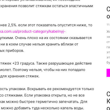
хранения позволит стяжкам остаться эластичными
С
все
ее 2,5%. если этот показатель опустится ниже, то
11
a.com.ua/product-category/kabelnyj-
Ж
«
упкими. Очень плохо на их состоянии сказывается
с
ни в коем случае нельзя хранить вблизи от
г
о
ных приборов.
эт
э
бу
стяжек +23 градуса. Также разрушающее действие
иолет. Поэтому нельзя, чтобы на них попадало
для хранения стяжек.
нем
сть упаковки. Вскрывать ее рекомендуется только
С
о стяжками. Если упаковка открыта, но не все
К
как можно быстрее герметично запечатать. Для
о
можно добавить туда несколько капель воды.