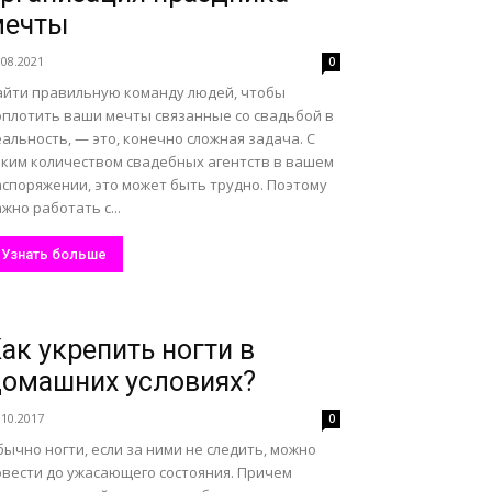
мечты
.08.2021
0
айти правильную команду людей, чтобы
оплотить ваши мечты связанные со свадьбой в
альность, — это, конечно сложная задача. С
аким количеством свадебных агентств в вашем
аспоряжении, это может быть трудно. Поэтому
жно работать с...
Узнать больше
ак укрепить ногти в
омашних условиях?
.10.2017
0
ычно ногти, если за ними не следить, можно
овести до ужасающего состояния. Причем