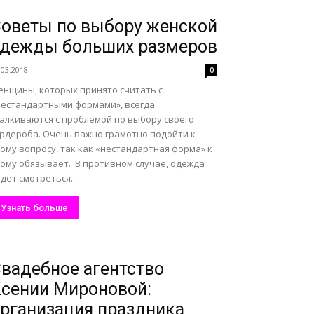
оветы по выбору женской
одежды больших размеров
.03.2018
0
енщины, которых принято считать с
нестандартными формами», всегда
талкиваются с проблемой по выбору своего
ардероба. Очень важно грамотно подойти к
ому вопросу, так как «нестандартная форма» к
тому обязывает. В противном случае, одежда
дет смотреться...
Узнать больше
вадебное агентство
сении Мироновой:
рганизация праздника