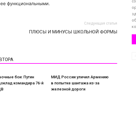
со
енее функциональными.
о
з
о
Следующая статья
ко
ПЛЮСЫ И МИНУСЫ ШКОЛЬНОЙ ФОРМЫ
АВТОРА
очные бои: Путин
МИД России уличил Армению
доклад командира 76-й
в попытке шантажа из-за
ДВ
железной дороги