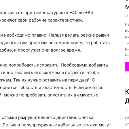
ользовать при температурах от -40 до +85
21
охраняют свои рабочие характеристики.
Н
в
и необходимо плавно. Нельзя делать резкие рывки
ре
ледовать этим простым рекомендациям, то работать
т
р
добно, и прослужат они долгое время.
ва
ожно попробовать исправить. Необходимо добавить
тично заклеить его скотчем и потрясти, чтобы
кам. Так их нужно оставить на пару дней. С
ернется гибкость и эластичность. Если хочется
К
, можно попробовать опустить их в емкость с
д
10
 стяжки разрушительного действия. Слегка
Об
д
д. Белые и полупрозрачные кабельные стяжки могут