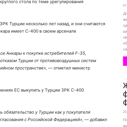
круглого стола по теме урегулирования
01
Д
ж
ЗРК Турции несколько лет назад, и они считаются
з
нкара имеет С-400 в своем арсенале
ш
с
о
са
се Анкары к покупке истребителей F-35,
 отказом Турции от противовоздушных систем
едийном пространстве»,
— отметил министр
Ж
рениях ЕС выкупить у Турции ЗРК С-400
ф
ф
ь обязательство у Турции как у покупателя
25
огласования с Российской Федерацией»,
— добавил
П
жи