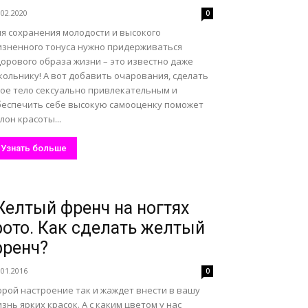
.02.2020
0
ля сохранения молодости и высокого
изненного тонуса нужно придерживаться
дорового образа жизни – это известно даже
кольнику! А вот добавить очарования, сделать
вое тело сексуально привлекательным и
беспечить себе высокую самооценку поможет
лон красоты...
Узнать больше
елтый френч на ногтях
ото. Как сделать желтый
ренч?
.01.2016
0
орой настроение так и жаждет внести в вашу
знь ярких красок. А с каким цветом у нас