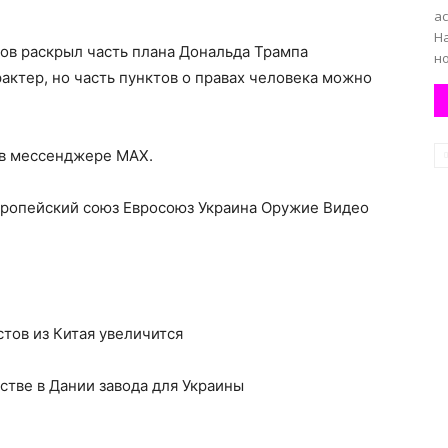
ас
На
вров раскрыл часть плана Дональда Трампа
но
актер, но часть пунктов о правах человека можно
 в мессенджере MAX.
вропейский союз Евросоюз Украина Оружие Видео
стов из Китая увеличится
стве в Дании завода для Украины