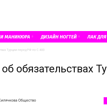
Французский
ИИ МАНИКЮРА
ДИЗАЙН НОГТЕЙ
ЛАК ДЛЯ
твах Турции перед РФ по С-400
маникюр
 об обязательствах Т
и
 Килячкова Общество