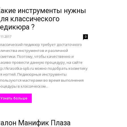
акие инструменты нужны
ля классического
едикюра ?
.11.2017
0
лассический педикюр требует достаточного
оличества инструментов и различной
осметики. Поэтому, чтобы качественно и
расиво провести данную процедуру, на сайте
tp://krasotka-spb.ru можно подобрать косметику
ля ногтей. Педикюрные инструменты
спользуются мастерами во время выполнения
оцедуры в классическом...
Узнать больше
алон Манифик Плаза