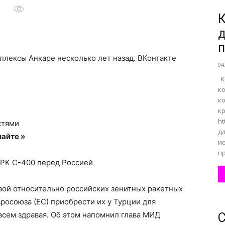
К
д
все
п
плексы Анкаре несколько лет назад.
ВКонтакте
04
К
к
к
о
к
ht
стями
д
айте »
и
пр
 ЗРК С-400 перед Россией
нем
вой относительно российских зенитных ракетных
росоюза (ЕС) приобрести их у Турции для
всем здравая. Об этом напомнил глава МИД
С