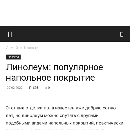
Французский
Домой
Новости
маникюр
Новости
Линолеум: популярное
напольное покрытие
и
07.02.2022
675
0
все
Этот вид отделки пола известен уже добрую сотню
лет, но линолеум можно спутать с другими
подобными видами напольных покрытий, практически