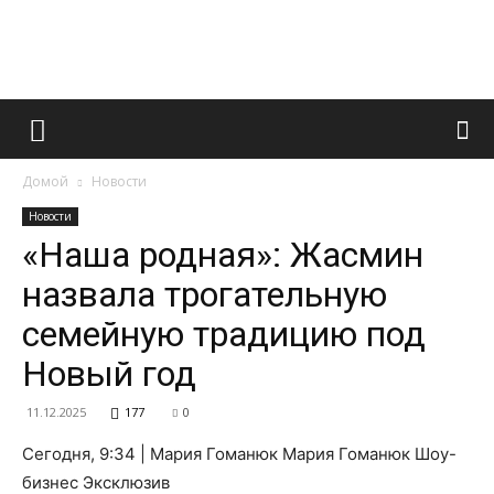
Французский
Домой
Новости
маникюр
Новости
«Наша родная»: Жасмин
назвала трогательную
и
семейную традицию под
Новый год
все
11.12.2025
177
0
Сегодня, 9:34 | Мария Гоманюк Мария Гоманюк Шоу-
бизнес Эксклюзив