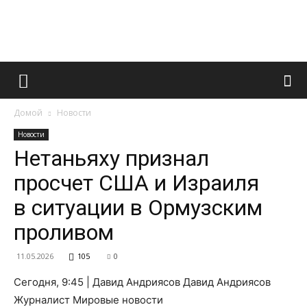
Французский
Домой
Новости
маникюр
Новости
Нетаньяху признал
просчет США и Израиля
и
в ситуации в Ормузским
проливом
все
11.05.2026
105
0
Сегодня, 9:45 | Давид Андриясов Давид Андриясов
Журналист Мировые новости