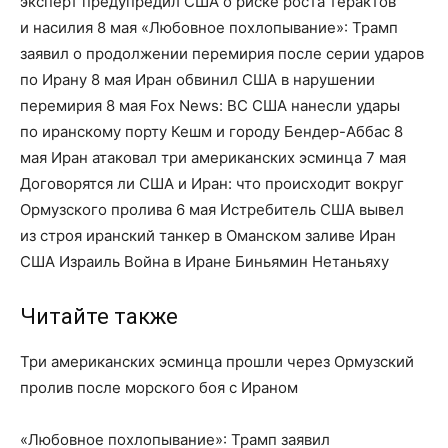
эксперт предупредил США о риске роста терактов
и насилия 8 мая «Любовное похлопывание»: Трамп
заявил о продолжении перемирия после серии ударов
по Ирану 8 мая Иран обвинил США в нарушении
перемирия 8 мая Fox News: ВС США нанесли удары
по иранскому порту Кешм и городу Бендер-Аббас 8
мая Иран атаковал три американских эсминца 7 мая
Договорятся ли США и Иран: что происходит вокруг
Ормузского пролива 6 мая Истребитель США вывел
из строя иранский танкер в Оманском заливе Иран
США Израиль Война в Иране Биньямин Нетаньяху
Читайте также
Три американских эсминца прошли через Ормузский
пролив после морского боя с Ираном
«Любовное похлопывание»: Трамп заявил