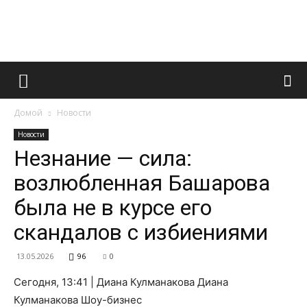
Французский
Домой
Новости
маникюр
Новости
Незнание — сила:
возлюбленная Башарова
и
была не в курсе его
скандалов с избиениями
все
13.05.2026
96
0
Сегодня, 13:41 | Диана Кулманакова Диана
Кулманакова Шоу-бизнес